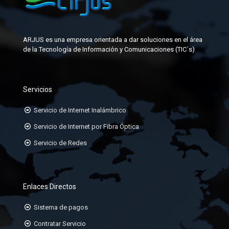
FACEPLATE
KIT DE FABRICACIÓN DE CONECTORES
GABINETES PARA DATACENTER
MANGAS DE EMPALME
ARJUS es una empresa orientada a dar soluciones en el área
JACK-RJ45
de la Tecnología de Información y Comunicaciones (TIC´s)
KIT DE ATERRAMIENTO
ORGANIZADORES HORIZONTALES
Servicios
ORGANIZADORES VERTICALES
Servicio de Internet Inalámbrico
PATCHCORD TP CAT6A, 6, 5E
Servicio de Internet por Fibra Óptica
Servicio de Redes
PATCHPANEL DE 24 Ó 48 PUERTOS
RACK DE 19
Enlaces Directos
Sistema de pagos
Contratar Servicio