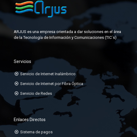
FACEPLATE
KIT DE FABRICACIÓN DE CONECTORES
GABINETES PARA DATACENTER
MANGAS DE EMPALME
ARJUS es una empresa orientada a dar soluciones en el área
JACK-RJ45
de la Tecnología de Información y Comunicaciones (TIC´s)
KIT DE ATERRAMIENTO
ORGANIZADORES HORIZONTALES
Servicios
ORGANIZADORES VERTICALES
Servicio de Internet Inalámbrico
PATCHCORD TP CAT6A, 6, 5E
Servicio de Internet por Fibra Óptica
Servicio de Redes
PATCHPANEL DE 24 Ó 48 PUERTOS
RACK DE 19
Enlaces Directos
Sistema de pagos