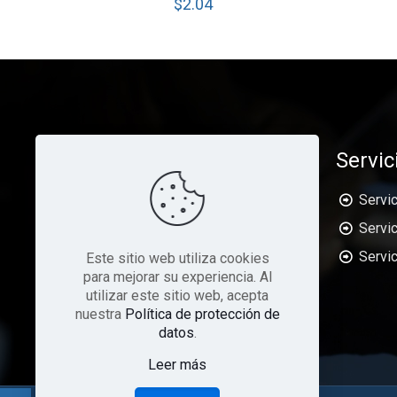
$
2.04
Servic
Servic
Servic
ARJUS es una empresa orientada a dar
Servi
Este sitio web utiliza cookies
soluciones en el área de la Tecnología
para mejorar su experiencia. Al
de Información y Comunicaciones (TIC
utilizar este sitio web, acepta
´s)
nuestra
Política de protección de
datos
.
Leer más