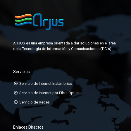
ETIQUETAS
JUMPER
FACEPLATE
KIT DE FABRICACIÓN DE CONECTORES
GABINETES PARA DATACENTER
MANGAS DE EMPALME
ARJUS es una empresa orientada a dar soluciones en el área
JACK-RJ45
de la Tecnología de Información y Comunicaciones (TIC´s)
KIT DE ATERRAMIENTO
ORGANIZADORES HORIZONTALES
Servicios
ORGANIZADORES VERTICALES
Servicio de Internet Inalámbrico
PATCHCORD TP CAT6A, 6, 5E
Servicio de Internet por Fibra Óptica
Servicio de Redes
PATCHPANEL DE 24 Ó 48 PUERTOS
RACK DE 19
Enlaces Directos