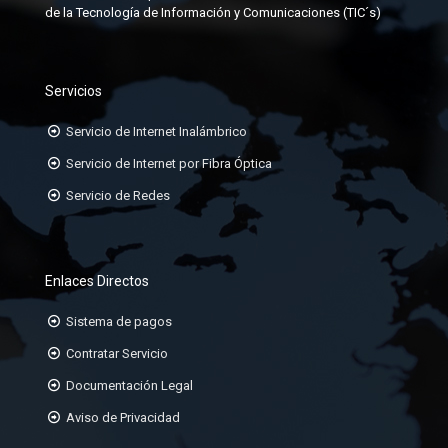
JACK-RJ45
de la Tecnología de Información y Comunicaciones (TIC´s)
KIT DE ATERRAMIENTO
ORGANIZADORES HORIZONTALES
Servicios
ORGANIZADORES VERTICALES
Servicio de Internet Inalámbrico
PATCHCORD TP CAT6A, 6, 5E
Servicio de Internet por Fibra Óptica
Servicio de Redes
PATCHPANEL DE 24 Ó 48 PUERTOS
RACK DE 19
Enlaces Directos
Sistema de pagos
Contratar Servicio
Documentación Legal
Aviso de Privacidad