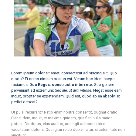
Lorem ipsum dolor sit amet, consectetur adipiscing elit. Quo
modo? Et nemo nimium beatus est.
Verum hoc idem saepe
faciamus.
Duo Reges: constructio interrete.
Suo genere
perveniant ad extremum;
Sed ille, ut dixi, vitiose.
Negat esse eam,
inquit, propter se expetendam. Quid est, quod ab ea absolvi et
perfici debeat?
Ut pulsi recurrant? Ratio enim nostra consentit, pugnat oratio.
Plane idem, inquit, et maxima quidem, qua fieri nulla maior
potest. Diodorus, eius auditor, adiungit ad honestatem
vacuitatem doloris. Qua igitur re ab deo vincitur, si aeternitate non
vincitur?