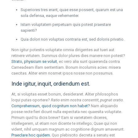
Superiores tres erant, quae esse possent, quarum est una
sola defensa, eaque vehementer.
Istam voluptatem perpetuam quis potest praestare
sapienti?
Quia dolori non voluptas contraria est, sed doloris privatio.
Non igitur potestis voluptate omnia dirigentes aut tueri aut
retinere virtutem. Summus dolor plures dies manere non potest?
Strato, physicum se voluit
, ec vero alia sunt quaerenda contra
Carneadeam illam sententiam. Bonum incolumis acies: misera
caecitas. Aliter enim nosmet ipsos nosse non possumus.
Inde igitur, inquit, ordiendum est.
At, si voluptas esset bonum, desideraret. Aliter philosophos
loqui putas oportere?
Ratio enim nostra consentit, pugnat oratio.
Comprehensum, quod cognitum non habet?
Nam aliquando
posse recte fieri dicunt nulla expectata nec quaesita voluptate.
Primum quid tu dicis breve? Eam si varietatem diceres,
intellegerem, ut etiam non dicente te intellego; Quae qui non
vident, nihil umquam magnum ac cognitione dignum amaverunt.
Praeclare hoc quidem.
Quo plebiscito decreta a senatu est