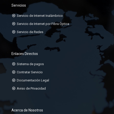
ORGANIZADORES HORIZONTALES
Servicios
ORGANIZADORES VERTICALES
Servicio de Internet Inalámbrico
PATCHCORD TP CAT6A, 6, 5E
Servicio de Internet por Fibra Óptica
Servicio de Redes
PATCHPANEL DE 24 Ó 48 PUERTOS
RACK DE 19
Enlaces Directos
Sistema de pagos
Contratar Servicio
Documentación Legal
Aviso de Privacidad
Acerca de Nosotros