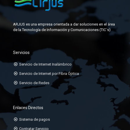
FACEPLATE
KIT DE FABRICACIÓN DE CONECTORES
GABINETES PARA DATACENTER
MANGAS DE EMPALME
ARJUS es una empresa orientada a dar soluciones en el área
JACK-RJ45
de la Tecnología de Información y Comunicaciones (TIC´s)
KIT DE ATERRAMIENTO
ORGANIZADORES HORIZONTALES
Servicios
ORGANIZADORES VERTICALES
Servicio de Internet Inalámbrico
PATCHCORD TP CAT6A, 6, 5E
Servicio de Internet por Fibra Óptica
Servicio de Redes
PATCHPANEL DE 24 Ó 48 PUERTOS
RACK DE 19
Enlaces Directos
Sistema de pagos
Contratar Servicio