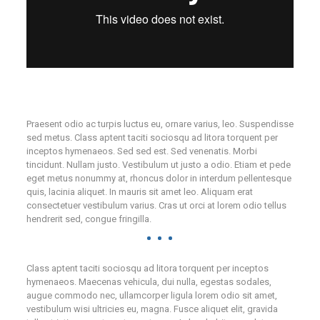
Praesent odio ac turpis luctus eu, ornare varius, leo. Suspendisse
sed metus. Class aptent taciti sociosqu ad litora torquent per
inceptos hymenaeos. Sed sed est. Sed venenatis. Morbi
tincidunt. Nullam justo. Vestibulum ut justo a odio. Etiam et pede
eget metus nonummy at, rhoncus dolor in interdum pellentesque
quis, lacinia aliquet. In mauris sit amet leo. Aliquam erat
consectetuer vestibulum varius. Cras ut orci at lorem odio tellus
hendrerit sed, congue fringilla.
Class aptent taciti sociosqu ad litora torquent per inceptos
hymenaeos. Maecenas vehicula, dui nulla, egestas sodales,
augue commodo nec, ullamcorper ligula lorem odio sit amet,
vestibulum wisi ultricies eu, magna. Fusce aliquet elit, gravida