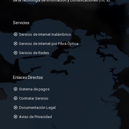
de la Tecnología de Información y Comunicaciones (TIC´s)
KIT DE ATERRAMIENTO
ORGANIZADORES HORIZONTALES
Servicios
ORGANIZADORES VERTICALES
Servicio de Internet Inalámbrico
PATCHCORD TP CAT6A, 6, 5E
Servicio de Internet por Fibra Óptica
Servicio de Redes
PATCHPANEL DE 24 Ó 48 PUERTOS
RACK DE 19
Enlaces Directos
Sistema de pagos
Contratar Servicio
Documentación Legal
Aviso de Privacidad