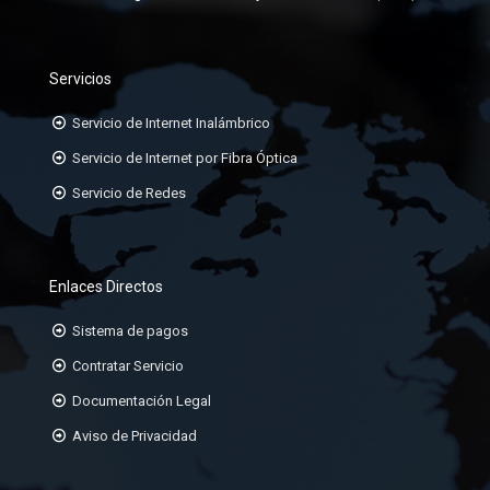
KIT DE ATERRAMIENTO
ORGANIZADORES HORIZONTALES
Servicios
ORGANIZADORES VERTICALES
Servicio de Internet Inalámbrico
PATCHCORD TP CAT6A, 6, 5E
Servicio de Internet por Fibra Óptica
Servicio de Redes
PATCHPANEL DE 24 Ó 48 PUERTOS
RACK DE 19
Enlaces Directos
Sistema de pagos
Contratar Servicio
Documentación Legal
Aviso de Privacidad