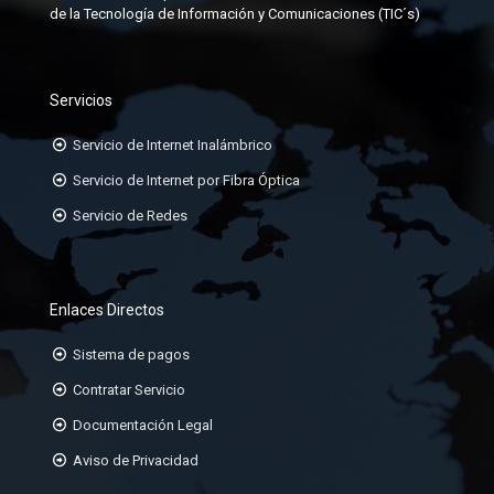
JACK-RJ45
de la Tecnología de Información y Comunicaciones (TIC´s)
KIT DE ATERRAMIENTO
ORGANIZADORES HORIZONTALES
Servicios
ORGANIZADORES VERTICALES
Servicio de Internet Inalámbrico
PATCHCORD TP CAT6A, 6, 5E
Servicio de Internet por Fibra Óptica
Servicio de Redes
PATCHPANEL DE 24 Ó 48 PUERTOS
RACK DE 19
Enlaces Directos
Sistema de pagos
Contratar Servicio
Documentación Legal
Aviso de Privacidad