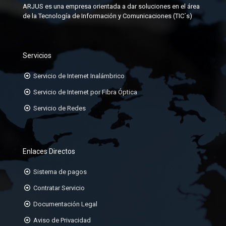
ARJUS es una empresa orientada a dar soluciones en el área
JACK-RJ45
de la Tecnología de Información y Comunicaciones (TIC´s)
KIT DE ATERRAMIENTO
ORGANIZADORES HORIZONTALES
Servicios
ORGANIZADORES VERTICALES
Servicio de Internet Inalámbrico
PATCHCORD TP CAT6A, 6, 5E
Servicio de Internet por Fibra Óptica
Servicio de Redes
PATCHPANEL DE 24 Ó 48 PUERTOS
RACK DE 19
Enlaces Directos
Sistema de pagos
Contratar Servicio
Documentación Legal
Aviso de Privacidad