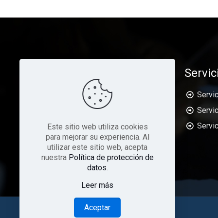
Servic
Servic
Servic
ARJUS es una empresa orientada a dar
Servi
Este sitio web utiliza cookies
soluciones en el área de la Tecnología
para mejorar su experiencia. Al
de Información y Comunicaciones (TIC
utilizar este sitio web, acepta
´s)
nuestra
Política de protección de
datos
.
Leer más
Aceptar