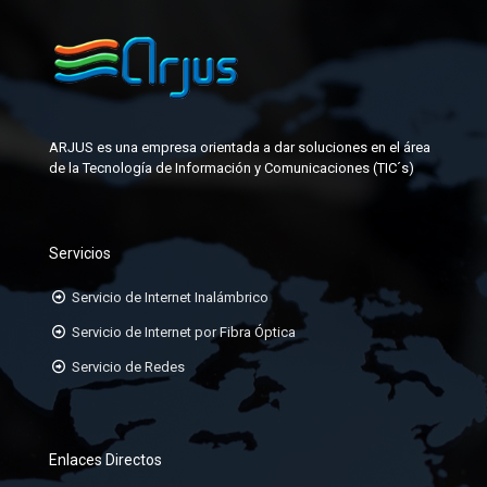
ETIQUETAS
JUMPER
FACEPLATE
KIT DE FABRICACIÓN DE CONECTORES
GABINETES PARA DATACENTER
MANGAS DE EMPALME
ARJUS es una empresa orientada a dar soluciones en el área
JACK-RJ45
de la Tecnología de Información y Comunicaciones (TIC´s)
KIT DE ATERRAMIENTO
ORGANIZADORES HORIZONTALES
Servicios
ORGANIZADORES VERTICALES
Servicio de Internet Inalámbrico
PATCHCORD TP CAT6A, 6, 5E
Servicio de Internet por Fibra Óptica
Servicio de Redes
PATCHPANEL DE 24 Ó 48 PUERTOS
RACK DE 19
Enlaces Directos