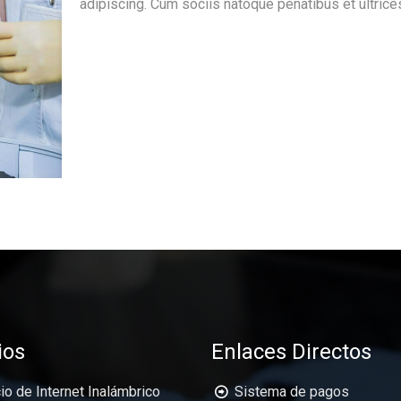
adipiscing. Cum sociis natoque penatibus et ultrices
ios
Enlaces Directos
io de Internet Inalámbrico
Sistema de pagos