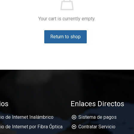
Your cart is currently empty.
Return to shop
ios
Enlaces Directos
io de Internet Inalámbrico
Sistema de pagos
io de Internet por Fibra Óptica
Contratar Servicio